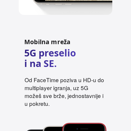
r
a
v
n
e
Mobilna mreža
n
a
5G preselio
p
i na SE.
o
m
e
Od FaceTime poziva u HD-u do
n
multiplayer igranja, uz 5G
e
možeš sve brže, jednostavnije i
u pokretu.