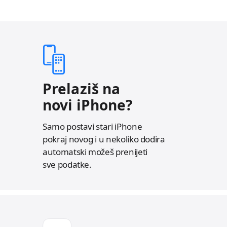
o
e
e
Prelaziš na
novi iPhone?
Samo postavi stari iPhone
pokraj novog i u nekoliko dodira
automatski možeš prenijeti
sve podatke.