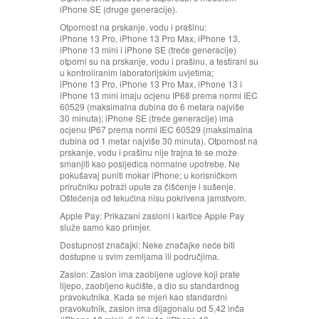
iPhone SE (druge generacije).
Otpornost na prskanje, vodu i prašinu:
iPhone 13 Pro, iPhone 13 Pro Max, iPhone 13,
iPhone 13 mini i iPhone SE (treće generacije)
otporni su na prskanje, vodu i prašinu, a testirani su
u kontroliranim laboratorijskim uvjetima;
iPhone 13 Pro, iPhone 13 Pro Max, iPhone 13 i
iPhone 13 mini imaju ocjenu IP68 prema normi IEC
60529 (maksimalna dubina do 6 metara najviše
30 minuta); iPhone SE (treće generacije) ima
ocjenu IP67 prema normi IEC 60529 (maksimalna
dubina od 1 metar najviše 30 minuta). Otpornost na
prskanje, vodu i prašinu nije trajna te se može
smanjiti kao posljedica normalne upotrebe. Ne
pokušavaj puniti mokar iPhone; u korisničkom
priručniku potraži upute za čišćenje i sušenje.
Oštećenja od tekućina nisu pokrivena jamstvom.
Apple Pay:
Prikazani zasloni i kartice Apple Pay
služe samo kao primjer.
Dostupnost značajki:
Neke značajke neće biti
dostupne u svim zemljama ili područjima.
Zaslon:
Zaslon ima zaobljene uglove koji prate
lijepo, zaobljeno kućište, a dio su standardnog
pravokutnika. Kada se mjeri kao standardni
pravokutnik, zaslon ima dijagonalu od 5,42 inča