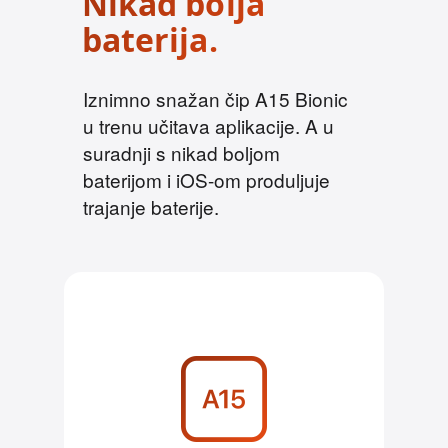
Nikad bolja
p
o
baterija.
m
e
Iznimno snažan čip A15 Bionic
n
u trenu učitava aplikacije. A u
e
suradnji s nikad boljom
baterijom i iOS-om produljuje
trajanje baterije.