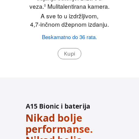
veza.
P
Mulitalentirana kamera.
◊
o
A sve to u izdržljivom,
g
4,7-inčnom
džepnom izdanju.
l
Beskamatno do 36 rata.
e
d
Kupi
a
j
p
r
a
v
A15 Bionic i baterija
n
e
Nikad bolje
n
performanse.
a