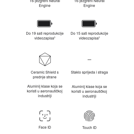
16-jezgreni Neural
16-jezgreni Neural
Engine
Engine
Baterija
Do 19 sati reprodukcije
Do 15 sati reprodukcije
videozapisa
P
videozapisa
P
◊
◊
o
o
g
g
l
l
Izdržljivost
e
e
—
d
d
a
a
N
j
j
Ceramic Shield s
Staklo sprijeda i straga
i
p
p
prednje strane
j
r
r
e
a
a
Aluminij klase koja se
Aluminij klase koja se
p
v
v
koristi u aeronautičkoj
koristi u aeronautičkoj
r
n
n
industriji
industriji
i
e
e
m
n
n
j
a
a
e
Face
p
p
n
o
o
ID/Touch
j
m
m
ID
i
Face ID
Touch ID
e
e
v
n
n