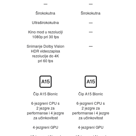
n
—
—
j
j
a
Nije
Nije
p
p
p
Širokokutna
Širokokutna
r
r
o
primjenjivo
primjenjivo
a
a
m
Ultraširokokutna
—
v
v
e
Nije
n
n
n
—
Kino mod u rezoluciji
e
e
e
primjenjivo
1080p pri 30 fps
n
n
a
a
—
N
Snimanje Dolby Vision
p
p
i
HDR videozapisa
Nije
o
o
j
rezolucije do 4K
m
m
primjenjivo
e
pri 60 fps
e
e
p
n
n
r
e
e
i
Čip
m
j
e
Čip A15 Bionic
Čip A15 Bionic
n
j
6-jezgreni CPU s
6-jezgreni CPU s
i
2 jezgre za
2 jezgre za
v
performanse i 4 jezgre
performanse i 4 jezgre
o
za učinkovitost
za učinkovitost
4-jezgreni GPU
4-jezgreni GPU