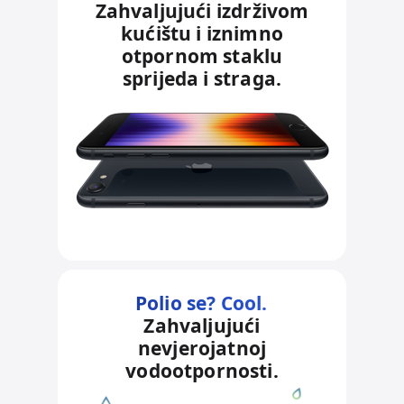
r
d
Zahvaljujući izdrživom
a
a
kućištu i iznimno
v
otpornom staklu
j
n
sprijeda i straga.
p
e
r
n
a
a
v
p
n
o
e
m
n
e
a
n
p
e
o
Polio se? Cool.
Zahvaljujući
m
nevjerojatnoj
e
vodootpornosti.
n
e