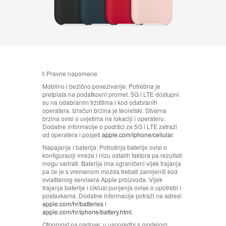
n
e
n
a
p
o
◊
Pravne napomene
m
Mobilno i bežično povezivanje:
Potrebna je
e
pretplata na podatkovni promet. 5G i LTE dostupni
n
su na odabranim tržištima i kod odabranih
operatera. Izračun brzina je teoretski. Stvarna
e
brzina ovisi o uvjetima na lokaciji i operateru.
Dodatne informacije o podršci za 5G i LTE zatraži
od operatera i posjeti
apple.com/iphone/cellular
.
Napajanje i baterija:
Potrošnja baterije ovisi o
konfiguraciji mreže i nizu ostalih faktora pa rezultati
mogu varirati. Baterija ima ograničeni vijek trajanja
pa će je s vremenom možda trebati zamijeniti kod
ovlaštenog servisera Apple proizvoda. Vijek
trajanja baterije i ciklusi punjenja ovise o upotrebi i
postavkama. Dodatne informacije potraži na adresi
apple.com/hr/batteries
i
apple.com/hr/iphone/battery.html
.
Otpornost na padove:
u usporedbi s modelom