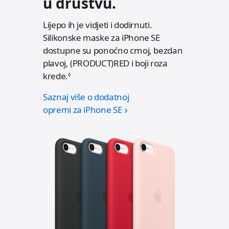
u društvu.
Lijepo ih je vidjeti i dodirnuti.
Silikonske maske za iPhone SE
dostupne su ponoćno crnoj, bezdan
plavoj, (PRODUCT)RED i boji roza
krede.
P
◊
o
Saznaj više o dodatnoj
g
opremi za iPhone SE
l
e
d
a
j
p
r
a
v