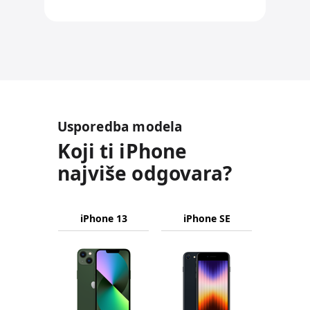
Usporedba modela
Koji ti iPhone
najviše odgovara?
iPhone
Naziv
iPhone 13
iPhone SE
13
proizvoda
Pro
Slike
Max
proizvoda
iPhone
iPhone
13
13
Pro