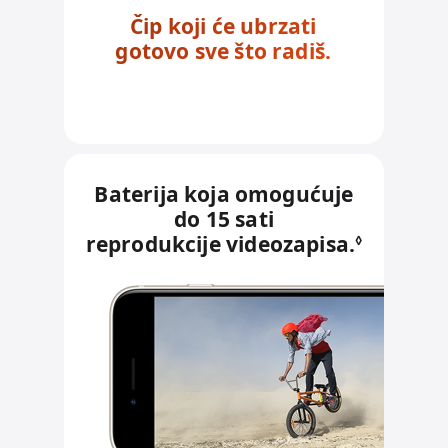
Čip koji će ubrzati
gotovo sve što radiš.
Baterija koja omogućuje
do 15 sati
reprodukcije videozapisa.
P
◊
o
g
l
e
d
a
j
p