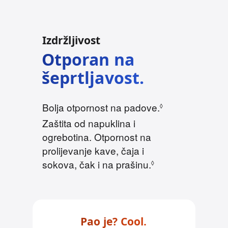
Izdržljivost
Otporan na
šeprtljavost.
Bolja otpornost na padove.
P
◊
o
Zaštita od napuklina i
g
ogrebotina. Otpornost na
l
prolijevanje kave, čaja i
e
sokova, čak i na prašinu.
P
◊
d
o
a
g
j
l
p
e
Pao je? Cool.